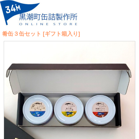
肴缶３缶セット [ギフト箱入り]