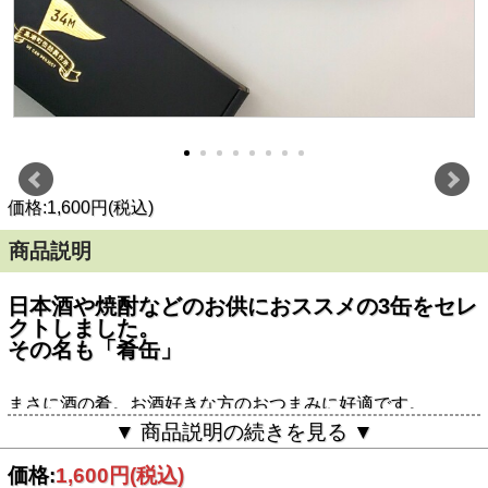
価格:1,600円(税込)
商品説明
日本酒や焼酎などのお供におススメの3缶をセレ
クトしました。
その名も「肴缶」
まさに酒の肴。お酒好きな方のおつまみに好適です。
▼ 商品説明の続きを見る ▼
そのままでも美味しくお召し上がりいただけますが、より風
味を感じていただくのは湯せんで缶詰を温めることをお薦め
いたします。
価格:
1,600円
(税込)