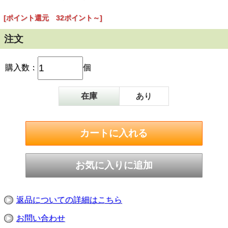
また、お酒のおつまみだけではなく、ご飯のお供にもピッタ
リです。
[ポイント還元 32ポイント～]
あと一品欲しい時などに活用できます。
注文
【参考】ギフト箱のサイズ：82mm×250mm×38mm
【注意】包装をご希望の場合は、包装用紙の種類をご指定く
ださい。
購入数：
個
〈セット内容〉
・カツオの和だし生姜煮こごり風（95g）×1缶
在庫
あり
・柚子香るブリトロ大根（95g）×1缶
・黒潮オイルのマグロとキノコ（100g）×1缶
＜商品詳細＞本品は、すべて8大アレルゲン（えび、か
に、くるみ、小麦、そば、卵、乳、落花生（ピーナッ
ツ））不使用です。
返品についての詳細はこちら
お問い合わせ