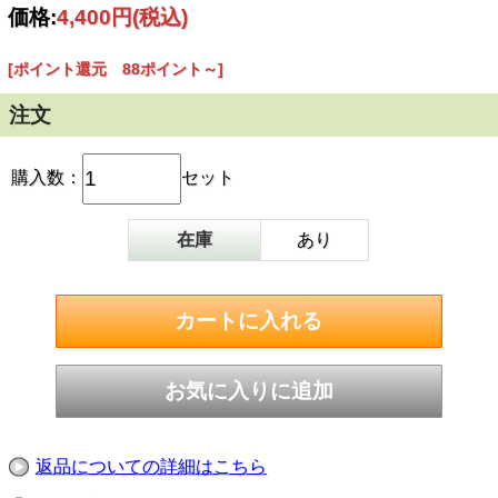
〈セット内容〉
価格:
4,400円
(税込)
・四万十ポークのネギ塩タレ ×2缶
・四万十ポークの塩胡椒焼き ×2缶
・四万十ポークとゴボウの甘辛煮 ×2缶
[ポイント還元 88ポイント～]
＜商品詳細＞
本品は、8大アレルゲン（えび、かに、くるみ、小麦、
注文
そば、卵、乳、落花生（ピーナッツ））不使用です。
＜四万十ポークのネギ
購入数：
セット
塩タレ＞
●原材料名：豚肉（高
知県産）、野菜（白ね
在庫
あり
ぎ、ニンニク）、料理
酒、合わせだし、米発
酵調味料、植物油脂
（ごま油、菜種油）、
食塩、砂糖、ブラック
ペッパー、ピンクペッ
パー/増粘剤（加工で
んぷん）
●固形量70g、内容総
量90g
●賞味期限：製造日よ
り3年
●栄養成分表示（1缶90g当り）：
返品についての詳細はこちら
エネルギー 212kcal
たんぱく質 15.1g