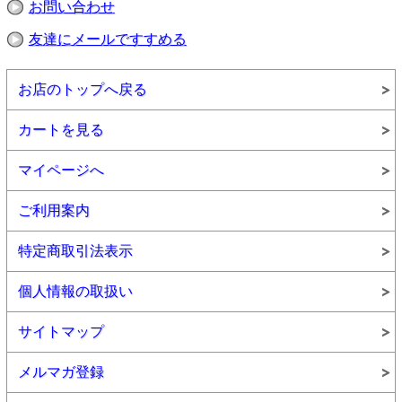
お問い合わせ
脂質 15.6g
炭水化物 2.7g
友達にメールですすめる
食塩相当量 1.0g
お店のトップへ戻る
＜四万十ポークの塩胡
椒焼き＞
カートを見る
●原材料名：豚肉（高
知県産）、食塩（天日
マイページへ
塩56％）、香辛料、砂
糖
●内容量80g
ご利用案内
●賞味期限：製造日よ
り3年
●栄養成分表示（1缶
特定商取引法表示
80g当り）：
エネルギー
265kcal
個人情報の取扱い
たんぱく質
20.2g
脂質
サイトマップ
20.2g
炭水化物 0.7g
食塩相当量 0.8g
メルマガ登録