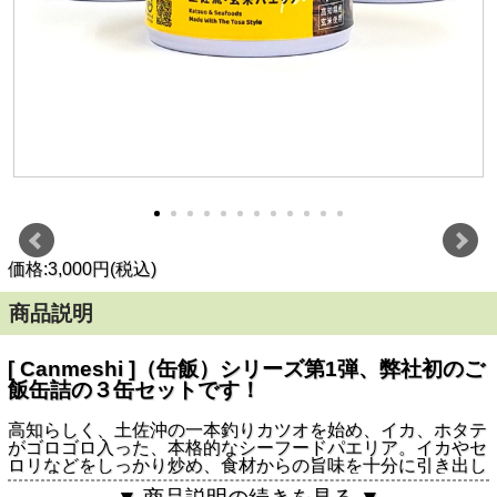
価格:3,000円(税込)
商品説明
[ Canmeshi ]（缶飯）シリーズ第1弾、弊社初のご
飯缶詰の３缶セットです！
高知らしく、土佐沖の一本釣りカツオを始め、イカ、ホタテ
がゴロゴロ入った、本格的なシーフードパエリア。イカやセ
ロリなどをしっかり炒め、食材からの旨味を十分に引き出し
て味付けに生かしています。しかも、玄米を使っているから