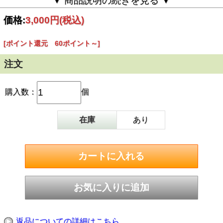
▼ 商品説明の続きを見る ▼
食物繊維が豊富！
白ワインと相性抜群。
価格:
3,000円
(税込)
ホームパーティーで「おうちバル」、キャンプやアウトドア
で「外バル」など、1人前のお手軽パエリアは、いろんなシ
ーンでお楽しみいただけること請け合いです！
[ポイント還元 60ポイント～]
玄米、パエリアと聞くと、とっても手間と時間ががかかりそ
注文
うですが、フタを開けずに10分ほど湯せんするだけで、本格
的なパエリアがお手軽に楽しめます！
そのままでも問題ありませんが、湯せんして温めた方がより
おいしく召し上がれます。
購入数：
個
（※注意：缶のまま直火にかけるのは危険ですのでお控えく
ださい。）
在庫
あり
また、ホイルをかぶせてフライパンなどで熱し（お好みで油
をひく、コツは弱火！）、軽く焦げ目をつけるとより本格的
な味わいに！
【参考】ギフト箱のサイズ：82mm×245mm×73mm
＜商品詳細＞
本品は、すべて8大アレルゲン（えび、かに、くるみ、小
麦、そば、卵、乳、落花生（ピーナッツ））不使用で
す。
●原材料名：玄米（高知県産）、野菜（玉ねぎ、パプリ
カ、にんじん、セロリ、にんにく）、かつお、いか、ト
返品についての詳細はこちら