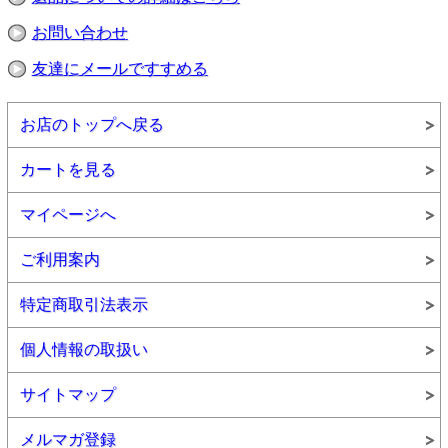
マト・ピューレーづけ、ほたて貝、オリーブ油、ワイ
ン、ブイヨン、天日塩、こんにゃく粉加工品（粉あめ、
お問い合わせ
こんにゃく粉）、こんぶパウダー、ブラックペッパー、
パセリ、ターメリック、サフラン
●内容量182g
友達にメールですすめる
●賞味期限：製造日より3年
●栄養成分表示（1缶182g当り）
エネルギー 315kcal
お店のトップへ戻る
たんぱく質 12.9g
脂質 10.7g
炭水化物 41.5g
カートを見る
食塩相当量 1.8g
マイページへ
ご利用案内
特定商取引法表示
個人情報の取扱い
サイトマップ
包装用紙をお選びいただけます
●
包装紙は現在３種類から選択できます。ご希望の包
装用紙をご注文時にご選択ください。
メルマガ登録